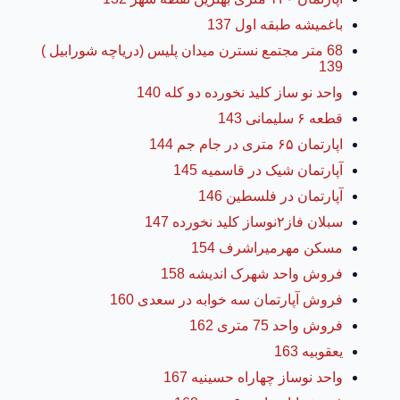
باغمیشه طبقه اول 137
68 متر مجتمع نسترن میدان پلیس (دریاچه شورابیل )
139
واحد نو ساز کلید نخورده دو کله 140
قطعه ۶ سلیمانی 143
اپارتمان ۶۵ متری در جام جم 144
آپارتمان شیک در قاسمیه 145
آپارتمان در فلسطین 146
سبلان فاز۲نوساز کلید نخورده 147
مسکن مهرمیراشرف 154
فروش واحد شهرک اندیشه 158
فروش آپارتمان سه خوابه در سعدی 160
فروش واحد 75 متری 162
یعقوبیه 163
واحد نوساز چهاراه حسینیه 167