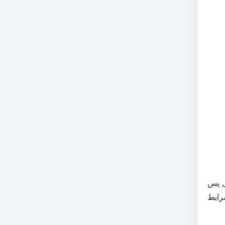
ل پس
رایط