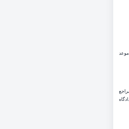
موعد
راجع
دگاه